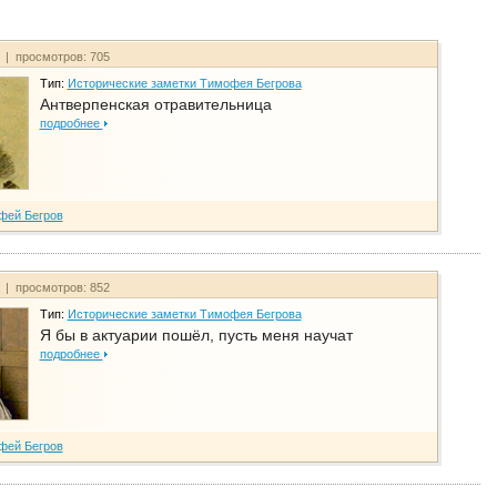
т | просмотров: 705
Тип:
Исторические заметки Тимофея Бегрова
Антверпенская отравительница
подробнее
фей Бегров
т | просмотров: 852
Тип:
Исторические заметки Тимофея Бегрова
Я бы в актуарии пошёл, пусть меня научат
подробнее
фей Бегров