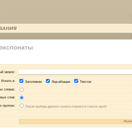
 экспонаты
ый запрос:
Искать в:
Заголовках
Лид-абзацах
Текстах
ых словах:
евых слов:
х группах:
После выбора данного пункта откроется список групп