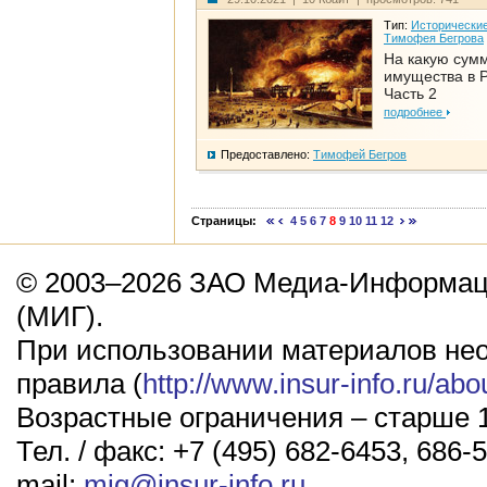
Тип:
Исторические
Тимофея Бегрова
На какую сум
имущества в Р
Часть 2
подробнее
Предоставлено:
Тимофей Бегров
Страницы:
4
5
6
7
8
9
10
11
12
© 2003–2026 ЗАО Медиа-Информаци
(МИГ).
При использовании материалов не
правила (
http://www.insur-info.ru/abo
Возрастные ограничения – старше 1
Тел. / факс: +7 (495) 682-6453, 686-5
mail:
mig@insur-info.ru
.