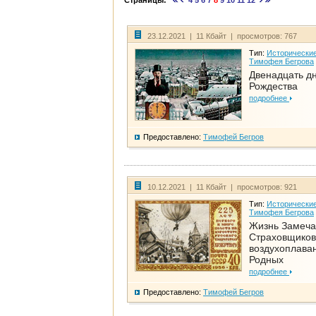
Страницы:
4
5
6
7
8
9
10
11
12
23.12.2021 | 11 Кбайт | просмотров: 767
Тип:
Исторические
Тимофея Бегрова
Двенадцать д
Рождества
подробнее
Предоставлено:
Тимофей Бегров
10.12.2021 | 11 Кбайт | просмотров: 921
Тип:
Исторические
Тимофея Бегрова
Жизнь Замеча
Страховщиков
воздухоплаван
Родных
подробнее
Предоставлено:
Тимофей Бегров