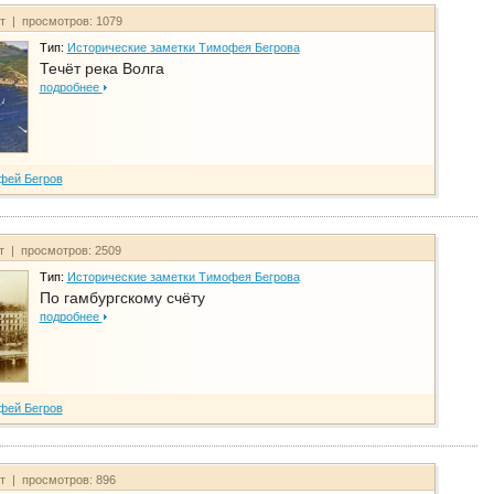
йт | просмотров: 1079
Тип:
Исторические заметки Тимофея Бегрова
Течёт река Волга
подробнее
фей Бегров
йт | просмотров: 2509
Тип:
Исторические заметки Тимофея Бегрова
По гамбургскому счёту
подробнее
фей Бегров
йт | просмотров: 896