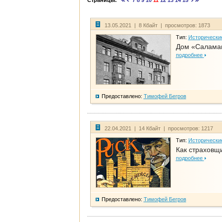
Страницы:
7
8
9
10
11
12
13
14
15
13.05.2021 | 8 Кбайт | просмотров: 1873
Тип:
Исторически
Дом «Салама
подробнее
Предоставлено:
Тимофей Бегров
22.04.2021 | 14 Кбайт | просмотров: 1217
Тип:
Исторически
Как страховщ
подробнее
Предоставлено:
Тимофей Бегров