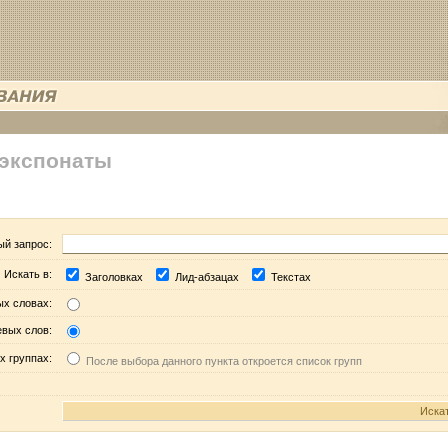
 экспонаты
ый запрос:
Искать в:
Заголовках
Лид-абзацах
Текстах
ых словах:
евых слов:
х группах:
После выбора данного пункта откроется список групп