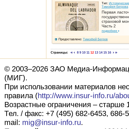
Тип:
Исторические
Тимофея Бегрова
Первая ласто
государствен
страховой мо
Часть 2
подробнее
Предоставлено:
Тимофей Бегров
Страницы:
8
9
10
11
12
13
14
15
16
© 2003–2026 ЗАО Медиа-Информаци
(МИГ).
При использовании материалов не
правила (
http://www.insur-info.ru/abo
Возрастные ограничения – старше 1
Тел. / факс: +7 (495) 682-6453, 686-5
mail:
mig@insur-info.ru
.