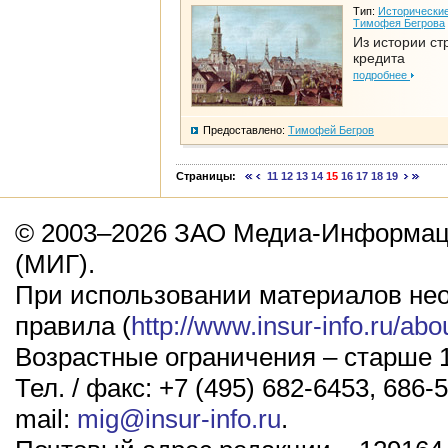
Тип:
Исторические
Тимофея Бегрова
Из истории ст
кредита
подробнее
Предоставлено:
Тимофей Бегров
Страницы:
11
12
13
14
15
16
17
18
19
© 2003–2026 ЗАО Медиа-Информаци
(МИГ).
При использовании материалов не
правила (
http://www.insur-info.ru/abo
Возрастные ограничения – старше 1
Тел. / факс: +7 (495) 682-6453, 686-5
mail:
mig@insur-info.ru
.