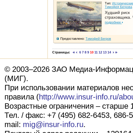
Тип:
Исторические
Тимофея Бегрова
Худший риск
страховщика. 
подробнее
Предоставлено:
Тимофей Бегров
Страницы:
6
7
8
9
10
11
12
13
14
© 2003–2026 ЗАО Медиа-Информаци
(МИГ).
При использовании материалов не
правила (
http://www.insur-info.ru/abo
Возрастные ограничения – старше 1
Тел. / факс: +7 (495) 682-6453, 686-5
mail:
mig@insur-info.ru
.