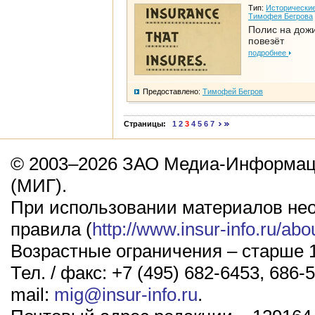
Тип:
Исторические
Тимофея Бегрова
Полис на дож
повезёт
подробнее
Предоставлено:
Тимофей Бегров
Страницы:
1
2
3
4
5
6
7
© 2003–2026 ЗАО Медиа-Информаци
(МИГ).
При использовании материалов не
правила (
http://www.insur-info.ru/abo
Возрастные ограничения – старше 1
Тел. / факс: +7 (495) 682-6453, 686-5
mail:
mig@insur-info.ru
.