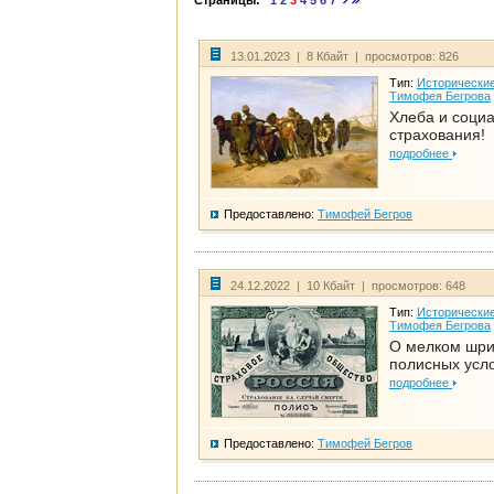
Страницы:
1
2
3
4
5
6
7
13.01.2023 | 8 Кбайт | просмотров: 826
Тип:
Исторические
Тимофея Бегрова
Хлеба и соци
страхования!
подробнее
Предоставлено:
Тимофей Бегров
24.12.2022 | 10 Кбайт | просмотров: 648
Тип:
Исторические
Тимофея Бегрова
О мелком шр
полисных усл
подробнее
Предоставлено:
Тимофей Бегров