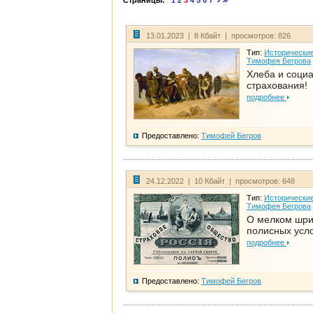
Страницы:
1
2
3
4
5
6
7
13.01.2023 | 8 Кбайт | просмотров: 826
Тип:
Исторические
Тимофея Бегрова
Хлеба и соци
страхования!
подробнее
Предоставлено:
Тимофей Бегров
24.12.2022 | 10 Кбайт | просмотров: 648
Тип:
Исторические
Тимофея Бегрова
О мелком шр
полисных усл
подробнее
Предоставлено:
Тимофей Бегров