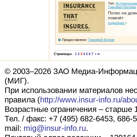
Тип:
Исторические
Тимофея Бегрова
Полис на дож
повезёт
подробнее
Предоставлено:
Тимофей Бегров
Страницы:
1
2
3
4
5
6
7
© 2003–2026 ЗАО Медиа-Информаци
(МИГ).
При использовании материалов не
правила (
http://www.insur-info.ru/abo
Возрастные ограничения – старше 1
Тел. / факс: +7 (495) 682-6453, 686-5
mail:
mig@insur-info.ru
.