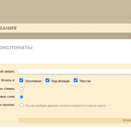
 экспонаты
ый запрос:
Искать в:
Заголовках
Лид-абзацах
Текстах
ых словах:
евых слов:
х группах:
После выбора данного пункта откроется список групп