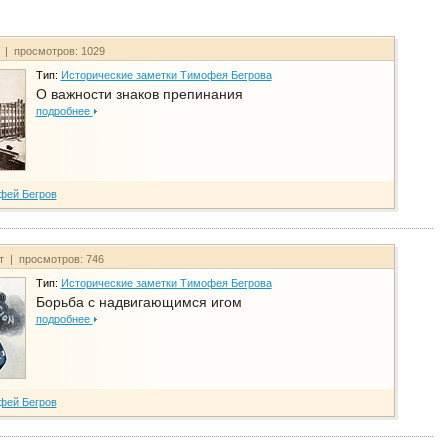
т | просмотров: 1029
Тип:
Исторические заметки Тимофея Бегрова
О важности знаков препинания
подробнее
фей Бегров
йт | просмотров: 746
Тип:
Исторические заметки Тимофея Бегрова
Борьба с надвигающимся игом
подробнее
фей Бегров