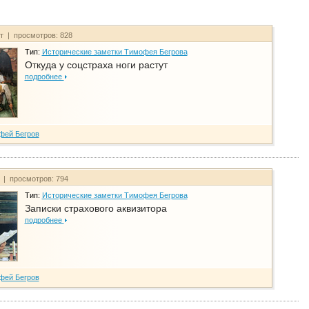
йт | просмотров: 828
Тип:
Исторические заметки Тимофея Бегрова
Откуда у соцстраха ноги растут
подробнее
фей Бегров
т | просмотров: 794
Тип:
Исторические заметки Тимофея Бегрова
Записки страхового аквизитора
подробнее
фей Бегров