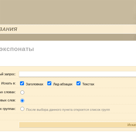
 экспонаты
ый запрос:
Искать в:
Заголовках
Лид-абзацах
Текстах
ых словах:
евых слов:
х группах:
После выбора данного пункта откроется список групп