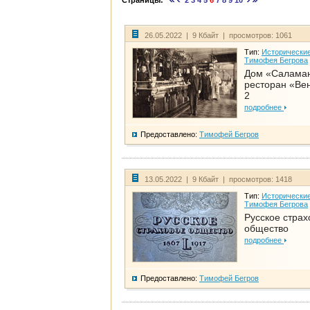
Страницы:
2
3
4
5
6
7
8
9
10
26.05.2022 | 9 Кбайт | просмотров: 1061
Тип:
Исторические
Тимофея Бегрова
Дом «Салама
ресторан «Вен
2
подробнее
Предоставлено:
Тимофей Бегров
13.05.2022 | 9 Кбайт | просмотров: 1418
Тип:
Исторические
Тимофея Бегрова
Русское страх
общество
подробнее
Предоставлено:
Тимофей Бегров