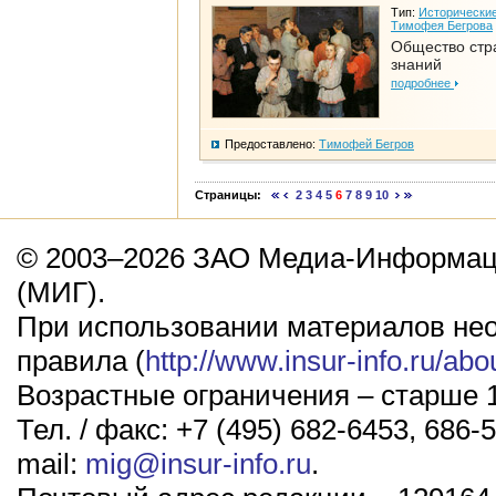
Тип:
Исторические
Тимофея Бегрова
Общество стр
знаний
подробнее
Предоставлено:
Тимофей Бегров
Страницы:
2
3
4
5
6
7
8
9
10
© 2003–2026 ЗАО Медиа-Информаци
(МИГ).
При использовании материалов не
правила (
http://www.insur-info.ru/abo
Возрастные ограничения – старше 1
Тел. / факс: +7 (495) 682-6453, 686-5
mail:
mig@insur-info.ru
.