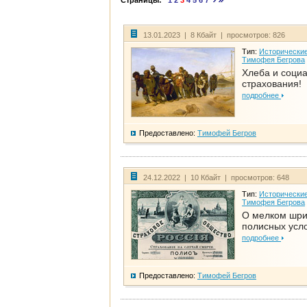
Страницы:
1
2
3
4
5
6
7
13.01.2023 | 8 Кбайт | просмотров: 826
Тип:
Исторические
Тимофея Бегрова
Хлеба и соци
страхования!
подробнее
Предоставлено:
Тимофей Бегров
24.12.2022 | 10 Кбайт | просмотров: 648
Тип:
Исторические
Тимофея Бегрова
О мелком шр
полисных усл
подробнее
Предоставлено:
Тимофей Бегров