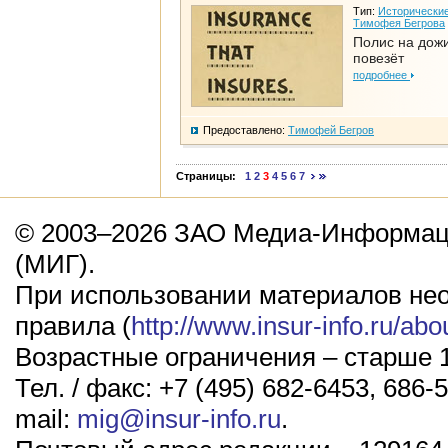
Тип:
Исторические
Тимофея Бегрова
Полис на дож
повезёт
подробнее
Предоставлено:
Тимофей Бегров
Страницы:
1
2
3
4
5
6
7
© 2003–2026 ЗАО Медиа-Информаци
(МИГ).
При использовании материалов не
правила (
http://www.insur-info.ru/abo
Возрастные ограничения – старше 1
Тел. / факс: +7 (495) 682-6453, 686-5
mail:
mig@insur-info.ru
.