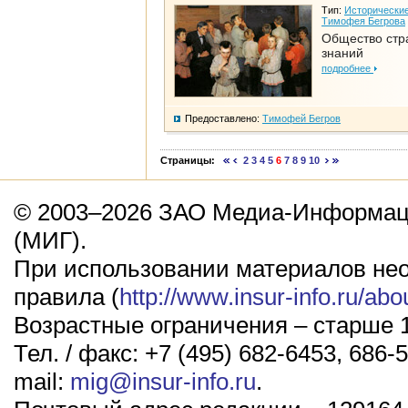
Тип:
Исторические
Тимофея Бегрова
Общество стр
знаний
подробнее
Предоставлено:
Тимофей Бегров
Страницы:
2
3
4
5
6
7
8
9
10
© 2003–2026 ЗАО Медиа-Информаци
(МИГ).
При использовании материалов не
правила (
http://www.insur-info.ru/abo
Возрастные ограничения – старше 1
Тел. / факс: +7 (495) 682-6453, 686-5
mail:
mig@insur-info.ru
.