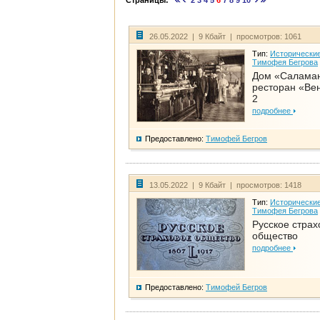
Страницы:
2
3
4
5
6
7
8
9
10
26.05.2022 | 9 Кбайт | просмотров: 1061
Тип:
Исторические
Тимофея Бегрова
Дом «Салама
ресторан «Вен
2
подробнее
Предоставлено:
Тимофей Бегров
13.05.2022 | 9 Кбайт | просмотров: 1418
Тип:
Исторические
Тимофея Бегрова
Русское страх
общество
подробнее
Предоставлено:
Тимофей Бегров