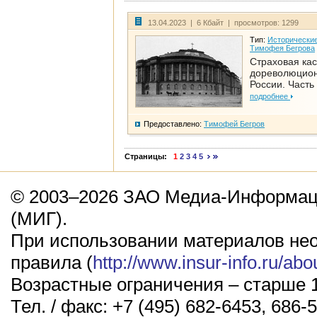
13.04.2023 | 6 Кбайт | просмотров: 1299
Тип:
Исторические
Тимофея Бегрова
Страховая кас
дореволюцио
России. Часть
подробнее
Предоставлено:
Тимофей Бегров
Страницы:
1
2
3
4
5
© 2003–2026 ЗАО Медиа-Информаци
(МИГ).
При использовании материалов не
правила (
http://www.insur-info.ru/abo
Возрастные ограничения – старше 1
Тел. / факс: +7 (495) 682-6453, 686-5