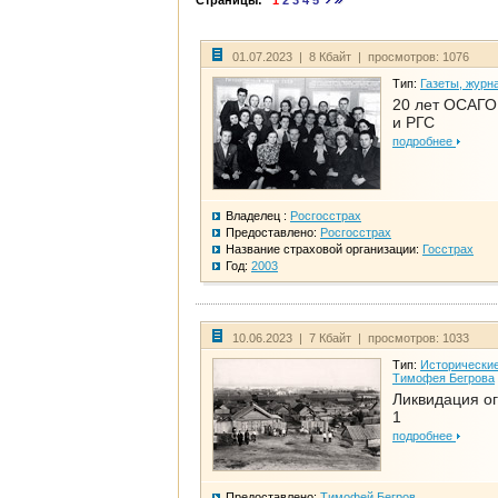
Страницы:
1
2
3
4
5
01.07.2023 | 8 Кбайт | просмотров: 1076
Тип:
Газеты, журн
20 лет ОСАГО.
и РГС
подробнее
Владелец :
Росгосстрах
Предоставлено:
Росгосстрах
Название страховой организации:
Госстрах
Год:
2003
10.06.2023 | 7 Кбайт | просмотров: 1033
Тип:
Исторические
Тимофея Бегрова
Ликвидация ог
1
подробнее
Предоставлено:
Тимофей Бегров