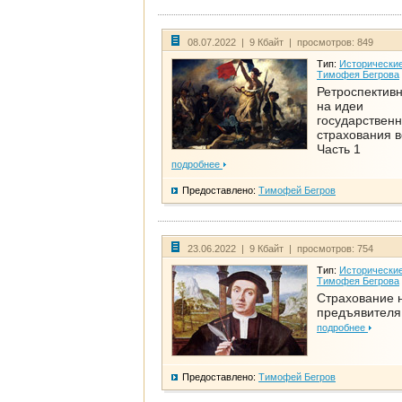
08.07.2022 | 9 Кбайт | просмотров: 849
Тип:
Исторические
Тимофея Бегрова
Ретроспективн
на идеи
государственн
страхования 
Часть 1
подробнее
Предоставлено:
Тимофей Бегров
23.06.2022 | 9 Кбайт | просмотров: 754
Тип:
Исторические
Тимофея Бегрова
Страхование 
предъявителя
подробнее
Предоставлено:
Тимофей Бегров