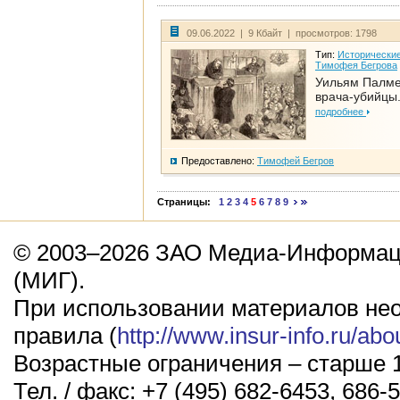
09.06.2022 | 9 Кбайт | просмотров: 1798
Тип:
Исторические
Тимофея Бегрова
Уильям Палме
врача-убийцы.
подробнее
Предоставлено:
Тимофей Бегров
Страницы:
1
2
3
4
5
6
7
8
9
© 2003–2026 ЗАО Медиа-Информаци
(МИГ).
При использовании материалов не
правила (
http://www.insur-info.ru/abo
Возрастные ограничения – старше 1
Тел. / факс: +7 (495) 682-6453, 686-5