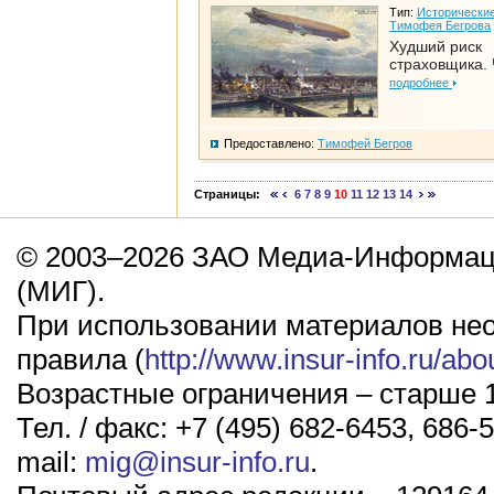
Тип:
Исторические
Тимофея Бегрова
Худший риск
страховщика. 
подробнее
Предоставлено:
Тимофей Бегров
Страницы:
6
7
8
9
10
11
12
13
14
© 2003–2026 ЗАО Медиа-Информаци
(МИГ).
При использовании материалов не
правила (
http://www.insur-info.ru/abo
Возрастные ограничения – старше 1
Тел. / факс: +7 (495) 682-6453, 686-5
mail:
mig@insur-info.ru
.