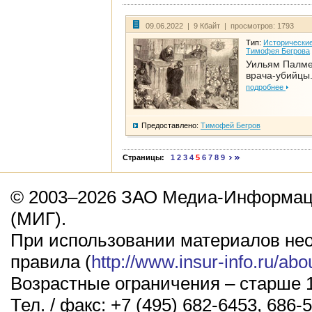
09.06.2022 | 9 Кбайт | просмотров: 1793
Тип:
Исторические
Тимофея Бегрова
Уильям Палме
врача-убийцы.
подробнее
Предоставлено:
Тимофей Бегров
Страницы:
1
2
3
4
5
6
7
8
9
© 2003–2026 ЗАО Медиа-Информаци
(МИГ).
При использовании материалов не
правила (
http://www.insur-info.ru/abo
Возрастные ограничения – старше 1
Тел. / факс: +7 (495) 682-6453, 686-5