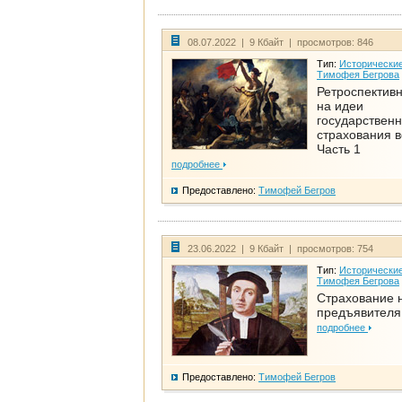
08.07.2022 | 9 Кбайт | просмотров: 846
Тип:
Исторические
Тимофея Бегрова
Ретроспективн
на идеи
государственн
страхования 
Часть 1
подробнее
Предоставлено:
Тимофей Бегров
23.06.2022 | 9 Кбайт | просмотров: 754
Тип:
Исторические
Тимофея Бегрова
Страхование 
предъявителя
подробнее
Предоставлено:
Тимофей Бегров