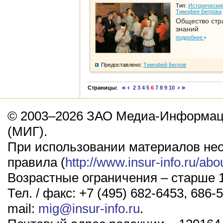
Тип:
Исторические
Тимофея Бегрова
Общество стр
знаний
подробнее
Предоставлено:
Тимофей Бегров
Страницы:
2
3
4
5
6
7
8
9
10
© 2003–2026 ЗАО Медиа-Информаци
(МИГ).
При использовании материалов не
правила (
http://www.insur-info.ru/abo
Возрастные ограничения – старше 1
Тел. / факс: +7 (495) 682-6453, 686-5
mail:
mig@insur-info.ru
.