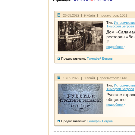
Страницы:
2
3
4
5
6
7
8
9
10
26.05.2022 | 9 Кбайт | просмотров: 1061
Тип:
Исторические
Тимофея Бегрова
Дом «Салама
ресторан «Вен
2
подробнее
Предоставлено:
Тимофей Бегров
13.05.2022 | 9 Кбайт | просмотров: 1418
Тип:
Исторические
Тимофея Бегрова
Русское страх
общество
подробнее
Предоставлено:
Тимофей Бегров