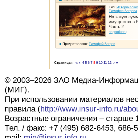
Тип:
Исторические
Тимофея Бегрова
На какую сум
имущества в Р
Часть 2
подробнее
Предоставлено:
Тимофей Бегров
Страницы:
4
5
6
7
8
9
10
11
12
© 2003–2026 ЗАО Медиа-Информаци
(МИГ).
При использовании материалов не
правила (
http://www.insur-info.ru/abo
Возрастные ограничения – старше 1
Тел. / факс: +7 (495) 682-6453, 686-5
mail:
mig@insur-info.ru
.