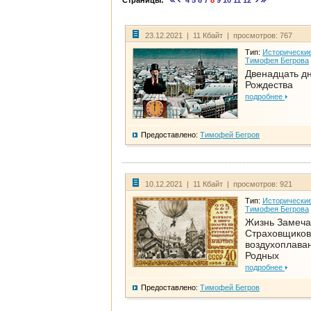
Страницы:
4
5
6
7
8
9
10
11
12
23.12.2021 | 11 Кбайт | просмотров: 767
Тип:
Исторические
Тимофея Бегрова
Двенадцать д
Рождества
подробнее
Предоставлено:
Тимофей Бегров
10.12.2021 | 11 Кбайт | просмотров: 921
Тип:
Исторические
Тимофея Бегрова
Жизнь Замеча
Страховщиков
воздухоплаван
Родных
подробнее
Предоставлено:
Тимофей Бегров