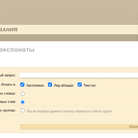
 экспонаты
ый запрос:
Искать в:
Заголовках
Лид-абзацах
Текстах
ых словах:
евых слов:
х группах:
После выбора данного пункта откроется список групп