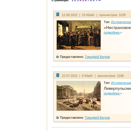
Страницы:
1
2
3
4
5
6
7
8
9
12.08.2022 | 10 Кбайт | просмотров: 1035
Тип:
Исторически
«Нестраховое
подробнее
Предоставлено:
Тимофей Бегров
22.07.2022 | 8 Кбайт | просмотров: 1188
Тип:
Исторически
Ливерпульски
подробнее
Предоставлено:
Тимофей Бегров