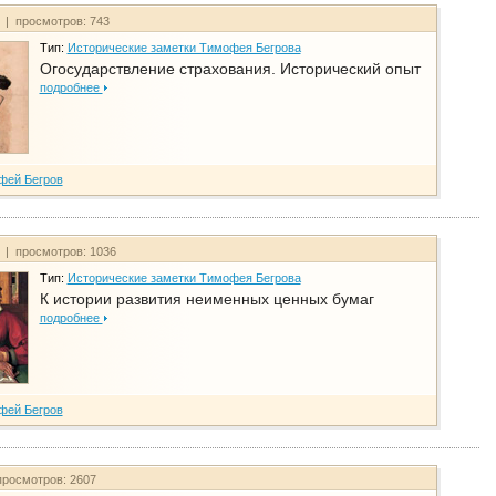
т | просмотров: 743
Тип:
Исторические заметки Тимофея Бегрова
Огосударствление страхования. Исторический опыт
подробнее
фей Бегров
т | просмотров: 1036
Тип:
Исторические заметки Тимофея Бегрова
К истории развития неименных ценных бумаг
подробнее
фей Бегров
просмотров: 2607