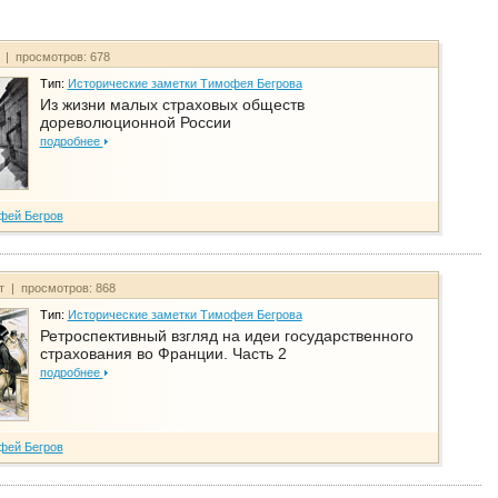
т | просмотров: 678
Тип:
Исторические заметки Тимофея Бегрова
Из жизни малых страховых обществ
дореволюционной России
подробнее
фей Бегров
йт | просмотров: 868
Тип:
Исторические заметки Тимофея Бегрова
Ретроспективный взгляд на идеи государственного
страхования во Франции. Часть 2
подробнее
фей Бегров