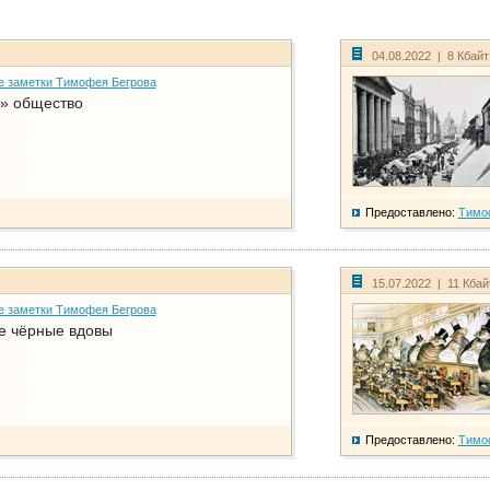
04.08.2022 | 8 Кбай
е заметки Тимофея Бегрова
» общество
Предоставлено:
Тимо
15.07.2022 | 11 Кба
е заметки Тимофея Бегрова
е чёрные вдовы
Предоставлено:
Тимо