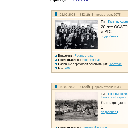
Страницы:
1
2
3
4
5
01.07.2023 | 8 Кбайт | просмотров: 1075
Тип:
Газеты, журн
20 лет ОСАГО.
и РГС
подробнее
Владелец :
Росгосстрах
Предоставлено:
Росгосстрах
Название страховой организации:
Госстрах
Год:
2003
10.06.2023 | 7 Кбайт | просмотров: 1033
Тип:
Исторические
Тимофея Бегрова
Ликвидация ог
1
подробнее
Предоставлено:
Тимофей Бегров