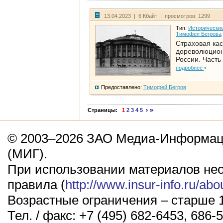
13.04.2023 | 6 Кбайт | просмотров: 1299
Тип:
Исторические
Тимофея Бегрова
Страховая кас
дореволюцио
России. Часть
подробнее
Предоставлено:
Тимофей Бегров
Страницы:
1
2
3
4
5
© 2003–2026 ЗАО Медиа-Информаци
(МИГ).
При использовании материалов не
правила (
http://www.insur-info.ru/abo
Возрастные ограничения – старше 1
Тел. / факс: +7 (495) 682-6453, 686-5