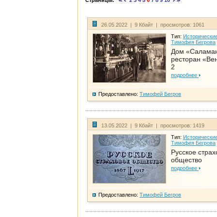
Страницы:
2
3
4
5
6
7
8
9
10
26.05.2022 | 9 Кбайт | просмотров: 1061
Тип:
Исторические
Тимофея Бегрова
Дом «Салама
ресторан «Вен
2
подробнее
Предоставлено:
Тимофей Бегров
13.05.2022 | 9 Кбайт | просмотров: 1419
Тип:
Исторические
Тимофея Бегрова
Русское страх
общество
подробнее
Предоставлено:
Тимофей Бегров