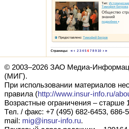
Тип:
Исторические
Тимофея Бегрова
Общество стр
знаний
подробнее
Предоставлено:
Тимофей Бегров
Страницы:
2
3
4
5
6
7
8
9
10
© 2003–2026 ЗАО Медиа-Информаци
(МИГ).
При использовании материалов не
правила (
http://www.insur-info.ru/abo
Возрастные ограничения – старше 1
Тел. / факс: +7 (495) 682-6453, 686-5
mail:
mig@insur-info.ru
.