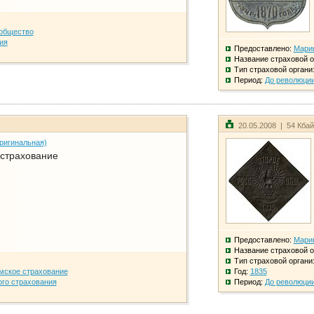
общество
ия
Предоставлено:
Мари
Название страховой о
Тип страховой органи
Период:
До революци
20.05.2008 | 54 Кба
ригинальная)
 страхование
Предоставлено:
Мари
Название страховой о
Тип страховой органи
мское страхование
Год:
1835
го страхования
Период:
До революци