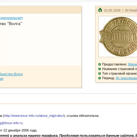
20.05.2008 | 80 Кба
(оригинальная)
во "Волга"
Предоставлено:
Мари
Название страховой о
Тип страховой органи
бщество Волга
Период:
До революци
ия
а (
http://www.insur-info.ru/about_mig/rules/
), ссылка обязательна.
g@insur-info.ru
.
 22 декабря 2006 года.
сетей и анализа нашего трафика. Продолжая пользоваться данным сайтом, 