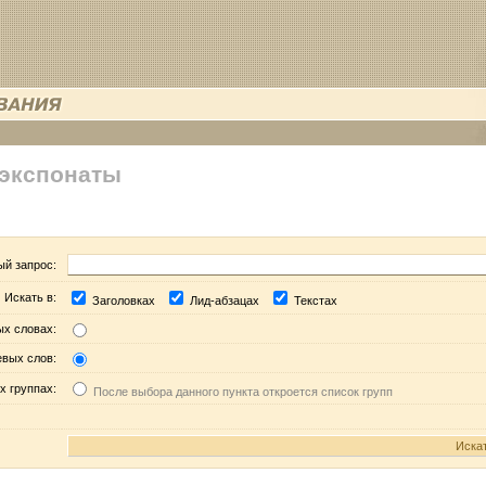
 экспонаты
ый запрос:
Искать в:
Заголовках
Лид-абзацах
Текстах
ых словах:
евых слов:
х группах:
После выбора данного пункта откроется список групп