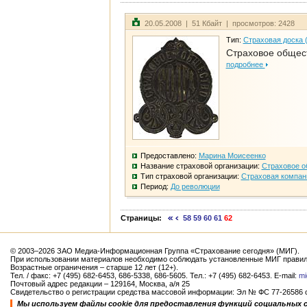
20.05.2008 | 51 Кбайт | просмотров: 2428
Тип:
Страховая доска 
Страховое общест
подробнее
Предоставлено:
Марина Моисеенко
Название страховой организации:
Страховое о
Тип страховой организации:
Страховая компан
Период:
До революции
Страницы:
58
59
60
61
62
© 2003–2026 ЗАО Медиа-Информационная Группа «Страхование сегодня» (МИГ).
При использовании материалов необходимо соблюдать установленные МИГ правил
Возрастные ограничения – старше 12 лет (12+).
Тел. / факс: +7 (495) 682-6453, 686-5338, 686-5605. Тел.: +7 (495) 682-6453. E-mail:
mi
Почтовый адрес редакции – 129164, Москва, а/я 25
Свидетельство о регистрации средства массовой информации: Эл № ФС 77-26586 от
Мы используем файлы cookie для предоставления функций социальных 