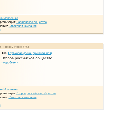
на Моисеенко
рганизации:
Варшавское общество
зации:
Страховая компания
и
йт | просмотров: 5783
Тип:
Страховая доска (оригинальная)
Второе российское общество
подробнее
на Моисеенко
рганизации:
Второе российское общество
зации:
Страховая компания
и