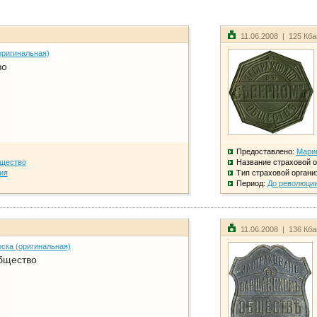
11.06.2008 | 125 Кб
оригинальная)
во
Предоставлено:
Мари
бщество
Название страховой о
ия
Тип страховой органи
Период:
До революци
11.06.2008 | 136 Кб
ска (оригинальная)
бщество