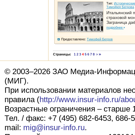
Тип:
Исторические
Тимофея Бегрова
Итальянский п
страховой мо
Заграница да
подробнее
Предоставлено:
Тимофей Бегров
Страницы:
1
2
3
4
5
6
7
8
© 2003–2026 ЗАО Медиа-Информаци
(МИГ).
При использовании материалов не
правила (
http://www.insur-info.ru/abo
Возрастные ограничения – старше 1
Тел. / факс: +7 (495) 682-6453, 686-5
mail:
mig@insur-info.ru
.