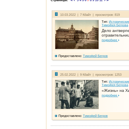
Страницы:
3
4
5
6
7
8
9
10
11
10.03.2022 | 7 Кбайт | просмотров: 819
Тип:
Исторические
Тимофея Бегрова
Дело антверп
отравительни
подробнее
Предоставлено:
Тимофей Бегров
25.02.2022 | 9 Кбайт | просмотров: 1253
Тип:
Исторические
Тимофея Бегрова
«Жизнь» на Х
подробнее
Предоставлено:
Тимофей Бегров