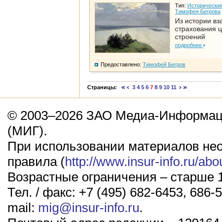
Тип:
Исторические
Тимофея Бегрова
Из истории вз
страхования 
строений
подробнее
Предоставлено:
Тимофей Бегров
Страницы:
3
4
5
6
7
8
9
10
11
© 2003–2026 ЗАО Медиа-Информаци
(МИГ).
При использовании материалов не
правила (
http://www.insur-info.ru/abo
Возрастные ограничения – старше 1
Тел. / факс: +7 (495) 682-6453, 686-5
mail:
mig@insur-info.ru
.