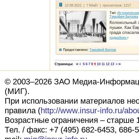
12.08.2021 | 7 Кбайт | просмотров: 1217
Тип:
Исторические
Тимофея Бегрова
Колокольный 
пушки. Как Ев
града спасала
подробнее
Предоставлено:
Тимофей Бегров
Страницы:
5
6
7
8
9
10
11
12
13
© 2003–2026 ЗАО Медиа-Информаци
(МИГ).
При использовании материалов не
правила (
http://www.insur-info.ru/abo
Возрастные ограничения – старше 1
Тел. / факс: +7 (495) 682-6453, 686-5