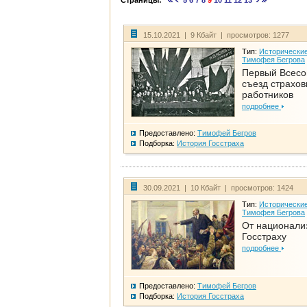
Страницы:
5
6
7
8
9
10
11
12
13
15.10.2021 | 9 Кбайт | просмотров: 1277
Тип:
Исторические
Тимофея Бегрова
Первый Всес
съезд страхо
работников
подробнее
Предоставлено:
Тимофей Бегров
Подборка:
История Госстраха
30.09.2021 | 10 Кбайт | просмотров: 1424
Тип:
Исторические
Тимофея Бегрова
От национали
Госстраху
подробнее
Предоставлено:
Тимофей Бегров
Подборка:
История Госстраха