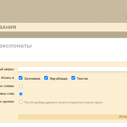
 экспонаты
ый запрос:
Искать в:
Заголовках
Лид-абзацах
Текстах
ых словах:
евых слов:
х группах:
После выбора данного пункта откроется список групп