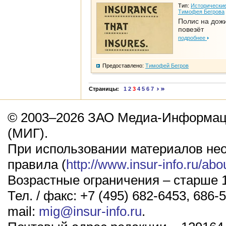
Тип:
Исторические
Тимофея Бегрова
Полис на дож
повезёт
подробнее
Предоставлено:
Тимофей Бегров
Страницы:
1
2
3
4
5
6
7
© 2003–2026 ЗАО Медиа-Информаци
(МИГ).
При использовании материалов не
правила (
http://www.insur-info.ru/abo
Возрастные ограничения – старше 1
Тел. / факс: +7 (495) 682-6453, 686-5
mail:
mig@insur-info.ru
.