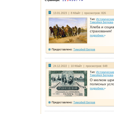
Страницы:
1
2
3
4
5
6
7
13.01.2023 | 8 Кбайт | просмотров: 826
Тип:
Исторические
Тимофея Бегрова
Хлеба и соци
страхования!
подробнее
Предоставлено:
Тимофей Бегров
24.12.2022 | 10 Кбайт | просмотров: 648
Тип:
Исторические
Тимофея Бегрова
О мелком шр
полисных усл
подробнее
Предоставлено:
Тимофей Бегров