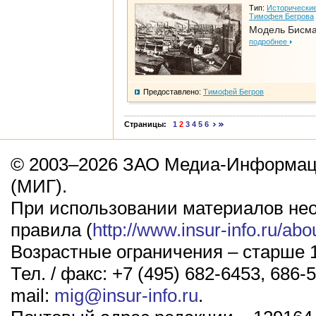
Тип:
Исторические
Тимофея Бегрова
Модель Бисм
подробнее
Предоставлено:
Тимофей Бегров
Страницы:
1
2
3
4
5
6
© 2003–2026 ЗАО Медиа-Информаци
(МИГ).
При использовании материалов не
правила (
http://www.insur-info.ru/abo
Возрастные ограничения – старше 1
Тел. / факс: +7 (495) 682-6453, 686-5
mail:
mig@insur-info.ru
.