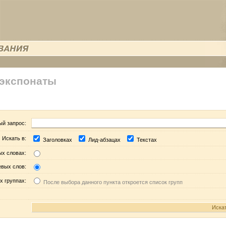
 экспонаты
ый запрос:
Искать в:
Заголовках
Лид-абзацах
Текстах
ых словах:
евых слов:
х группах:
После выбора данного пункта откроется список групп