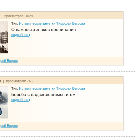
т | просмотров: 1029
Тип:
Исторические заметки Тимофея Бегрова
О важности знаков препинания
подробнее
фей Бегров
йт | просмотров: 746
Тип:
Исторические заметки Тимофея Бегрова
Борьба с надвигающимся игом
подробнее
фей Бегров