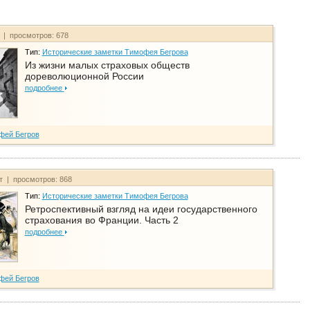
т | просмотров: 678
Тип:
Исторические заметки Тимофея Бегрова
Из жизни малых страховых обществ
дореволюционной России
подробнее
фей Бегров
йт | просмотров: 868
Тип:
Исторические заметки Тимофея Бегрова
Ретроспективный взгляд на идеи государственного
страхования во Франции. Часть 2
подробнее
фей Бегров