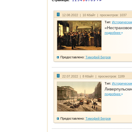
Страницы:
1
2
3
4
5
6
7
8
9
12.08.2022 | 10 Кбайт | просмотров: 1037
Тип:
Исторически
«Нестраховое
подробнее
Предоставлено:
Тимофей Бегров
22.07.2022 | 8 Кбайт | просмотров: 1189
Тип:
Исторически
Ливерпульски
подробнее
Предоставлено:
Тимофей Бегров