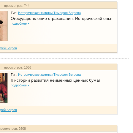
т | просмотров: 744
Тип:
Исторические заметки Тимофея Бегрова
Огосударствление страхования. Исторический опыт
подробнее
фей Бегров
т | просмотров: 1036
Тип:
Исторические заметки Тимофея Бегрова
К истории развития неименных ценных бумаг
подробнее
фей Бегров
просмотров: 2608