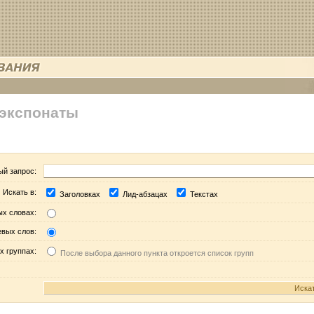
 экспонаты
ый запрос:
Искать в:
Заголовках
Лид-абзацах
Текстах
ых словах:
евых слов:
х группах:
После выбора данного пункта откроется список групп