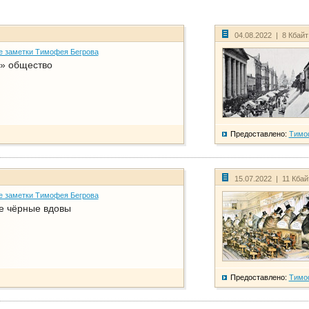
04.08.2022 | 8 Кбай
е заметки Тимофея Бегрова
» общество
Предоставлено:
Тимо
15.07.2022 | 11 Кба
е заметки Тимофея Бегрова
е чёрные вдовы
Предоставлено:
Тимо