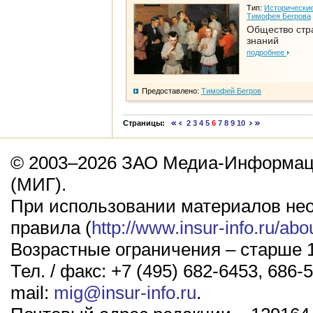
Тип:
Исторические
Тимофея Бегрова
Общество стр
знаний
подробнее
Предоставлено:
Тимофей Бегров
Страницы:
2
3
4
5
6
7
8
9
10
© 2003–2026 ЗАО Медиа-Информаци
(МИГ).
При использовании материалов не
правила (
http://www.insur-info.ru/abo
Возрастные ограничения – старше 1
Тел. / факс: +7 (495) 682-6453, 686-5
mail:
mig@insur-info.ru
.