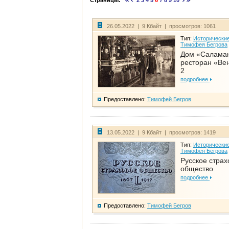
Страницы:
2
3
4
5
6
7
8
9
10
26.05.2022 | 9 Кбайт | просмотров: 1061
Тип:
Исторические
Тимофея Бегрова
Дом «Салама
ресторан «Вен
2
подробнее
Предоставлено:
Тимофей Бегров
13.05.2022 | 9 Кбайт | просмотров: 1419
Тип:
Исторические
Тимофея Бегрова
Русское страх
общество
подробнее
Предоставлено:
Тимофей Бегров