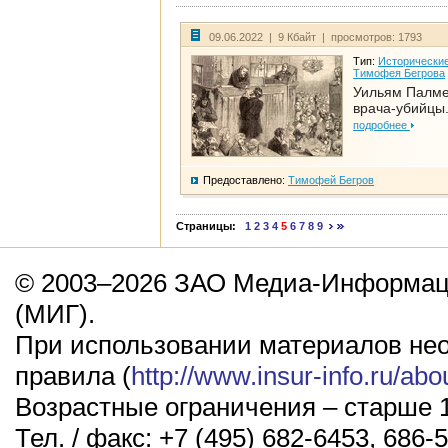
09.06.2022 | 9 Кбайт | просмотров: 1793
Тип:
Исторические
Тимофея Бегрова
Уильям Палме
врача-убийцы.
подробнее
Предоставлено:
Тимофей Бегров
Страницы:
1
2
3
4
5
6
7
8
9
© 2003–2026 ЗАО Медиа-Информаци
(МИГ).
При использовании материалов не
правила (
http://www.insur-info.ru/abo
Возрастные ограничения – старше 1
Тел. / факс: +7 (495) 682-6453, 686-5