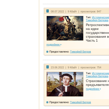
08.07.2022 | 9 Кбайт | просмотров: 847
Тип:
Исторические
Тимофея Бегрова
Ретроспективн
на идеи
государственн
страхования 
Часть 1
подробнее
Предоставлено:
Тимофей Бегров
23.06.2022 | 9 Кбайт | просмотров: 754
Тип:
Исторические
Тимофея Бегрова
Страхование 
предъявителя
подробнее
Предоставлено:
Тимофей Бегров