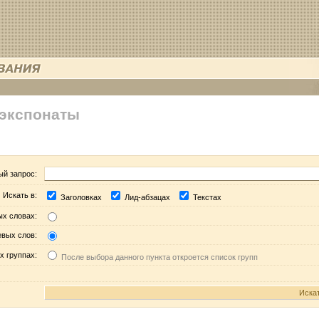
 экспонаты
ый запрос:
Искать в:
Заголовках
Лид-абзацах
Текстах
ых словах:
евых слов:
х группах:
После выбора данного пункта откроется список групп