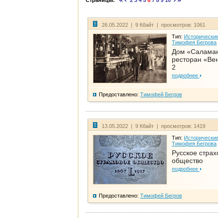
Страницы:
2
3
4
5
6
7
8
9
10
26.05.2022 | 9 Кбайт | просмотров: 1061
Тип:
Исторические
Тимофея Бегрова
Дом «Салама
ресторан «Вен
2
подробнее
Предоставлено:
Тимофей Бегров
13.05.2022 | 9 Кбайт | просмотров: 1419
Тип:
Исторические
Тимофея Бегрова
Русское страх
общество
подробнее
Предоставлено:
Тимофей Бегров