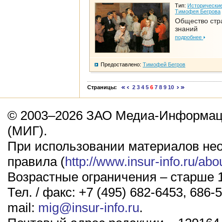
Тип:
Исторические
Тимофея Бегрова
Общество стр
знаний
подробнее
Предоставлено:
Тимофей Бегров
Страницы:
2
3
4
5
6
7
8
9
10
© 2003–2026 ЗАО Медиа-Информаци
(МИГ).
При использовании материалов не
правила (
http://www.insur-info.ru/abo
Возрастные ограничения – старше 1
Тел. / факс: +7 (495) 682-6453, 686-5
mail:
mig@insur-info.ru
.