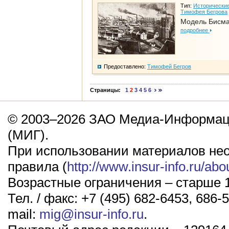
Тип:
Исторические
Тимофея Бегрова
Модель Бисм
подробнее
Предоставлено:
Тимофей Бегров
Страницы:
1
2
3
4
5
6
© 2003–2026 ЗАО Медиа-Информаци
(МИГ).
При использовании материалов не
правила (
http://www.insur-info.ru/abo
Возрастные ограничения – старше 1
Тел. / факс: +7 (495) 682-6453, 686-5
mail:
mig@insur-info.ru
.