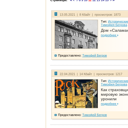
Страницы:
7
8
9
10
11
12
13
14
15
13.05.2021 | 8 Кбайт | просмотров: 1873
Тип:
Исторические
Тимофея Бегрова
Дом «Салама
подробнее
Предоставлено:
Тимофей Бегров
22.04.2021 | 14 Кбайт | просмотров: 1217
Тип:
Исторические
Тимофея Бегрова
Как страховщ
мировую экон
уронили
подробнее
Предоставлено:
Тимофей Бегров