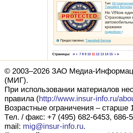
Тип:
Исторические
Тимофея Бегрова
Не VINом еди
Страховщики 
автомобильн
кражами
подробнее
Предоставлено:
Тимофей Бегров
Страницы:
7
8
9
10
11
12
13
14
15
© 2003–2026 ЗАО Медиа-Информаци
(МИГ).
При использовании материалов не
правила (
http://www.insur-info.ru/abo
Возрастные ограничения – старше 1
Тел. / факс: +7 (495) 682-6453, 686-5
mail:
mig@insur-info.ru
.