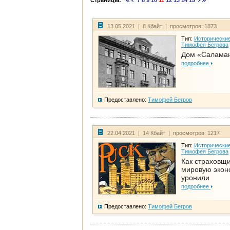
Страницы:
7
8
9
10
11
12
13
14
15
13.05.2021 | 8 Кбайт | просмотров: 1873
Тип:
Исторические
Тимофея Бегрова
Дом «Салама
подробнее
Предоставлено:
Тимофей Бегров
22.04.2021 | 14 Кбайт | просмотров: 1217
Тип:
Исторические
Тимофея Бегрова
Как страховщ
мировую экон
уронили
подробнее
Предоставлено:
Тимофей Бегров