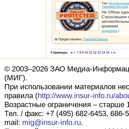
Тип:
Исторические
Тимофея Бегрова
Не VINом еди
Страховщики 
автомобильн
кражами
подробнее
Предоставлено:
Тимофей Бегров
Страницы:
7
8
9
10
11
12
13
14
15
© 2003–2026 ЗАО Медиа-Информаци
(МИГ).
При использовании материалов не
правила (
http://www.insur-info.ru/abo
Возрастные ограничения – старше 1
Тел. / факс: +7 (495) 682-6453, 686-5
mail:
mig@insur-info.ru
.