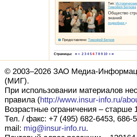
Тип:
Исторические
Тимофея Бегрова
Общество стр
знаний
подробнее
Предоставлено:
Тимофей Бегров
Страницы:
2
3
4
5
6
7
8
9
10
© 2003–2026 ЗАО Медиа-Информаци
(МИГ).
При использовании материалов не
правила (
http://www.insur-info.ru/abo
Возрастные ограничения – старше 1
Тел. / факс: +7 (495) 682-6453, 686-5
mail:
mig@insur-info.ru
.