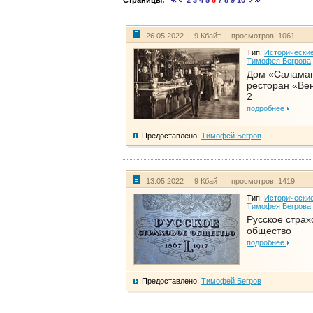
Страницы:
2
3
4
5
6
7
8
9
10
26.05.2022 | 9 Кбайт | просмотров: 1061
Тип:
Исторические
Тимофея Бегрова
Дом «Салама
ресторан «Вен
2
подробнее
Предоставлено:
Тимофей Бегров
13.05.2022 | 9 Кбайт | просмотров: 1419
Тип:
Исторические
Тимофея Бегрова
Русское страх
общество
подробнее
Предоставлено:
Тимофей Бегров