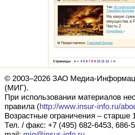
Тип:
Исторические
Тимофея Бегрова
На какую сум
имущества в Р
Часть 2
подробнее
Предоставлено:
Тимофей Бегров
Страницы:
4
5
6
7
8
9
10
11
12
© 2003–2026 ЗАО Медиа-Информаци
(МИГ).
При использовании материалов не
правила (
http://www.insur-info.ru/abo
Возрастные ограничения – старше 1
Тел. / факс: +7 (495) 682-6453, 686-5
mail:
mig@insur-info.ru
.