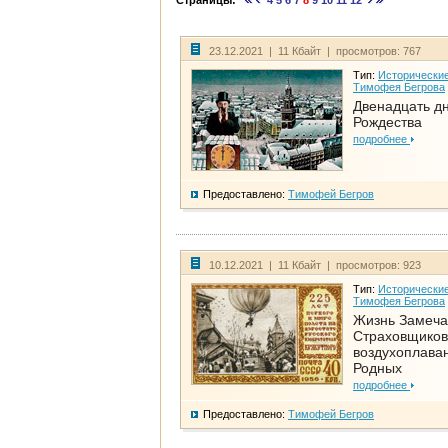
Страницы:
4
5
6
7
8
9
10
11
12
23.12.2021 | 11 Кбайт | просмотров: 767
Тип:
Исторические
Тимофея Бегрова
Двенадцать д
Рождества
подробнее
Предоставлено:
Тимофей Бегров
10.12.2021 | 11 Кбайт | просмотров: 923
Тип:
Исторические
Тимофея Бегрова
Жизнь Замеча
Страховщиков
воздухоплаван
Родных
подробнее
Предоставлено:
Тимофей Бегров