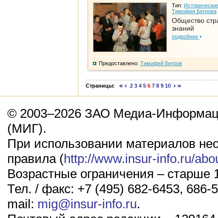
Тип:
Исторические
Тимофея Бегрова
Общество стр
знаний
подробнее
Предоставлено:
Тимофей Бегров
Страницы:
2
3
4
5
6
7
8
9
10
© 2003–2026 ЗАО Медиа-Информаци
(МИГ).
При использовании материалов не
правила (
http://www.insur-info.ru/abo
Возрастные ограничения – старше 1
Тел. / факс: +7 (495) 682-6453, 686-5
mail:
mig@insur-info.ru
.