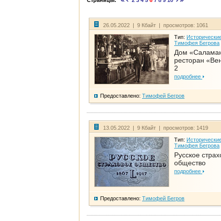
Страницы:
2
3
4
5
6
7
8
9
10
26.05.2022 | 9 Кбайт | просмотров: 1061
Тип:
Исторические
Тимофея Бегрова
Дом «Салама
ресторан «Вен
2
подробнее
Предоставлено:
Тимофей Бегров
13.05.2022 | 9 Кбайт | просмотров: 1419
Тип:
Исторические
Тимофея Бегрова
Русское страх
общество
подробнее
Предоставлено:
Тимофей Бегров