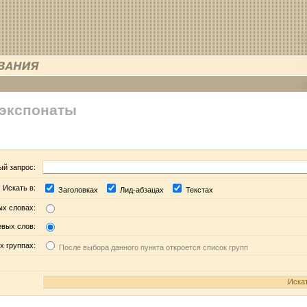
 экспонаты
ый запрос:
Искать в:
Заголовках
Лид-абзацах
Текстах
ых словах:
евых слов:
х группах:
После выбора данного пункта откроется список групп