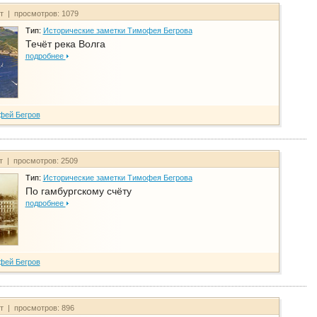
йт | просмотров: 1079
Тип:
Исторические заметки Тимофея Бегрова
Течёт река Волга
подробнее
фей Бегров
йт | просмотров: 2509
Тип:
Исторические заметки Тимофея Бегрова
По гамбургскому счёту
подробнее
фей Бегров
йт | просмотров: 896