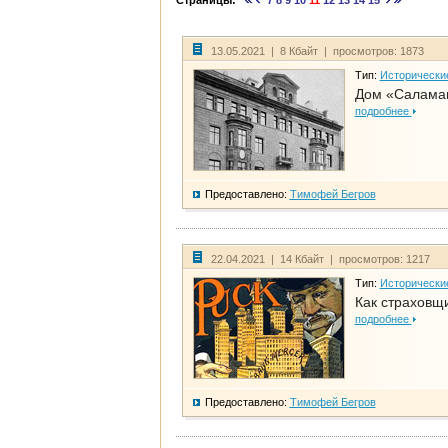
Страницы:
7
8
9
10
11
12
13
14
15
13.05.2021 | 8 Кбайт | просмотров: 1873
Тип:
Исторически
Дом «Салама
подробнее
Предоставлено:
Тимофей Бегров
22.04.2021 | 14 Кбайт | просмотров: 1217
Тип:
Исторически
Как страховщ
подробнее
Предоставлено:
Тимофей Бегров