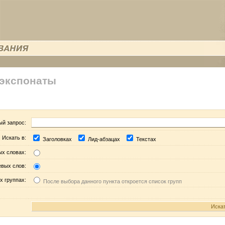
 экспонаты
ый запрос:
Искать в:
Заголовках
Лид-абзацах
Текстах
ых словах:
евых слов:
х группах:
После выбора данного пункта откроется список групп