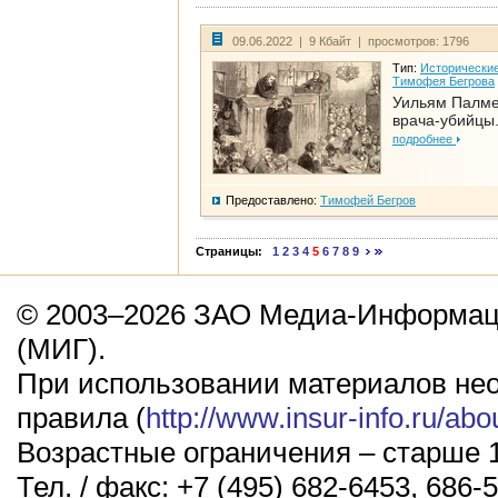
09.06.2022 | 9 Кбайт | просмотров: 1796
Тип:
Исторические
Тимофея Бегрова
Уильям Палме
врача-убийцы.
подробнее
Предоставлено:
Тимофей Бегров
Страницы:
1
2
3
4
5
6
7
8
9
© 2003–2026 ЗАО Медиа-Информаци
(МИГ).
При использовании материалов не
правила (
http://www.insur-info.ru/abo
Возрастные ограничения – старше 1
Тел. / факс: +7 (495) 682-6453, 686-5