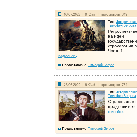
08.07.2022 | 9 Кбайт | просмотров: 849
Тип:
Исторические
Тимофея Бегрова
Ретроспективн
на идеи
государственн
страхования 
Часть 1
подробнее
Предоставлено:
Тимофей Бегров
23.06.2022 | 9 Кбайт | просмотров: 754
Тип:
Исторические
Тимофея Бегрова
Страхование 
предъявителя
подробнее
Предоставлено:
Тимофей Бегров