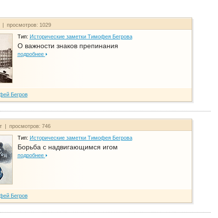
т | просмотров: 1029
Тип:
Исторические заметки Тимофея Бегрова
О важности знаков препинания
подробнее
фей Бегров
йт | просмотров: 746
Тип:
Исторические заметки Тимофея Бегрова
Борьба с надвигающимся игом
подробнее
фей Бегров