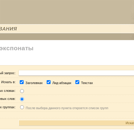
 экспонаты
ый запрос:
Искать в:
Заголовках
Лид-абзацах
Текстах
ых словах:
евых слов:
х группах:
После выбора данного пункта откроется список групп