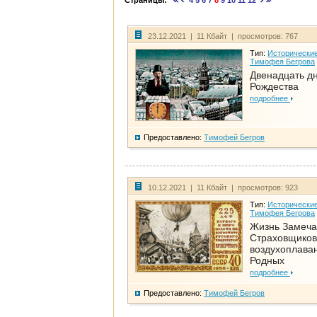
Страницы:
4
5
6
7
8
9
10
11
12
23.12.2021 | 11 Кбайт | просмотров: 767
Тип:
Исторические
Тимофея Бегрова
Двенадцать д
Рождества
подробнее
Предоставлено:
Тимофей Бегров
10.12.2021 | 11 Кбайт | просмотров: 923
Тип:
Исторические
Тимофея Бегрова
Жизнь Замеча
Страховщиков
воздухоплаван
Родных
подробнее
Предоставлено:
Тимофей Бегров