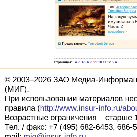
Тип:
Исторические
Тимофея Бегрова
На какую сум
имущества в Р
Часть 2
подробнее
Предоставлено:
Тимофей Бегров
Страницы:
4
5
6
7
8
9
10
11
12
© 2003–2026 ЗАО Медиа-Информаци
(МИГ).
При использовании материалов не
правила (
http://www.insur-info.ru/abo
Возрастные ограничения – старше 1
Тел. / факс: +7 (495) 682-6453, 686-5
mail:
mig@insur-info.ru
.