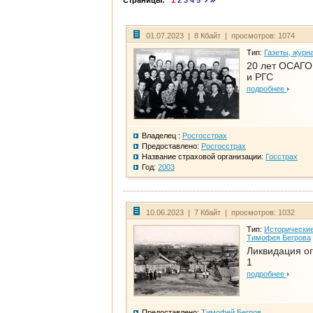
Страницы:
1
2
3
4
5
01.07.2023 | 8 Кбайт | просмотров: 1074
Тип:
Газеты, журн
20 лет ОСАГО.
и РГС
подробнее
Владелец :
Росгосстрах
Предоставлено:
Росгосстрах
Название страховой организации:
Госстрах
Год:
2003
10.06.2023 | 7 Кбайт | просмотров: 1032
Тип:
Исторические
Тимофея Бегрова
Ликвидация ог
1
подробнее
Предоставлено:
Тимофей Бегров