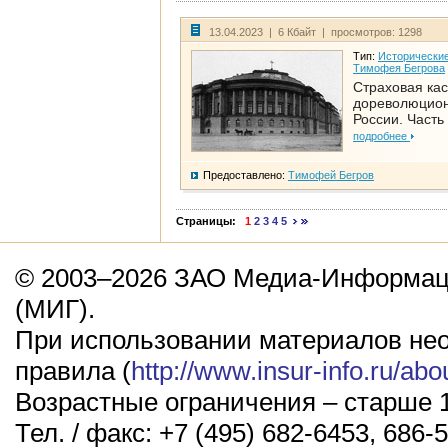
13.04.2023 | 6 Кбайт | просмотров: 1298
Тип:
Исторические
Тимофея Бегрова
Страховая кас
дореволюцио
России. Часть
подробнее
Предоставлено:
Тимофей Бегров
Страницы:
1
2
3
4
5
© 2003–2026 ЗАО Медиа-Информаци
(МИГ).
При использовании материалов не
правила (
http://www.insur-info.ru/abo
Возрастные ограничения – старше 1
Тел. / факс: +7 (495) 682-6453, 686-5