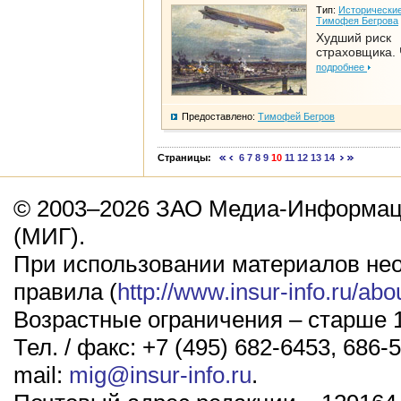
Тип:
Исторические
Тимофея Бегрова
Худший риск
страховщика. 
подробнее
Предоставлено:
Тимофей Бегров
Страницы:
6
7
8
9
10
11
12
13
14
© 2003–2026 ЗАО Медиа-Информаци
(МИГ).
При использовании материалов не
правила (
http://www.insur-info.ru/abo
Возрастные ограничения – старше 1
Тел. / факс: +7 (495) 682-6453, 686-5
mail:
mig@insur-info.ru
.