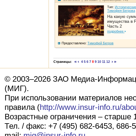
Тип:
Исторические
Тимофея Бегрова
На какую сум
имущества в Р
Часть 2
подробнее
Предоставлено:
Тимофей Бегров
Страницы:
4
5
6
7
8
9
10
11
12
© 2003–2026 ЗАО Медиа-Информаци
(МИГ).
При использовании материалов не
правила (
http://www.insur-info.ru/abo
Возрастные ограничения – старше 1
Тел. / факс: +7 (495) 682-6453, 686-5
mail:
mig@insur-info.ru
.