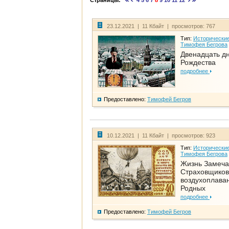
Страницы:
4
5
6
7
8
9
10
11
12
23.12.2021 | 11 Кбайт | просмотров: 767
Тип:
Исторические
Тимофея Бегрова
Двенадцать д
Рождества
подробнее
Предоставлено:
Тимофей Бегров
10.12.2021 | 11 Кбайт | просмотров: 923
Тип:
Исторические
Тимофея Бегрова
Жизнь Замеча
Страховщиков
воздухоплаван
Родных
подробнее
Предоставлено:
Тимофей Бегров