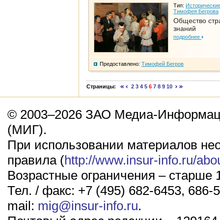
Тип:
Исторические
Тимофея Бегрова
Общество стр
знаний
подробнее
Предоставлено:
Тимофей Бегров
Страницы:
2
3
4
5
6
7
8
9
10
© 2003–2026 ЗАО Медиа-Информаци
(МИГ).
При использовании материалов не
правила (
http://www.insur-info.ru/abo
Возрастные ограничения – старше 1
Тел. / факс: +7 (495) 682-6453, 686-5
mail:
mig@insur-info.ru
.