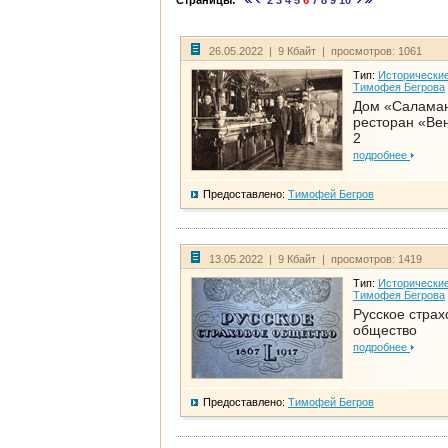
Страницы:
2
3
4
5
6
7
8
9
10
26.05.2022 | 9 Кбайт | просмотров: 1061
Тип:
Исторические
Тимофея Бегрова
Дом «Салама
ресторан «Вен
2
подробнее
Предоставлено:
Тимофей Бегров
13.05.2022 | 9 Кбайт | просмотров: 1419
Тип:
Исторические
Тимофея Бегрова
Русское страх
общество
подробнее
Предоставлено:
Тимофей Бегров